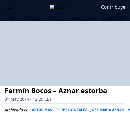
Contribuye
HOME
POLÍTICA
MUNDO
PERIODISMO
ECONOMÍA
Fermín Bocos – Aznar estorba
01 May 2014 - 12:20 CET
Archivado en:
ARTUR MAS
FELIPE GONZÁLEZ
JOSÉ MARÍA AZNAR
M
OS