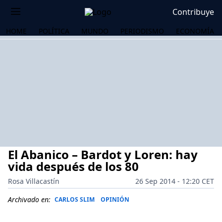
Contribuye
HOME
POLÍTICA
MUNDO
PERIODISMO
ECONOMÍA
El Abanico – Bardot y Loren: hay
vida después de los 80
Rosa Villacastín
26 Sep 2014 - 12:20 CET
OS
Archivado en:
CARLOS SLIM
OPINIÓN