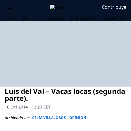
Contribuye
HOME
POLÍTICA
MUNDO
PERIODISMO
ECONOMÍA
Luis del Val – Vacas locas (segunda
parte).
10 Oct 2014 - 12:20 CET
OS
Archivado en:
CELIA VILLALOBOS
OPINIÓN