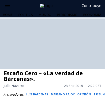
Contribuye
HOME
POLÍTICA
MUNDO
PERIODISMO
ECONOMÍA
Escaño Cero – «La verdad de
Bárcenas».
Julia Navarro
23 Ene 2015 - 12:22 CET
OS
Archivado en:
LUIS BÁRCENAS
MARIANO RAJOY
OPINIÓN
TRIBUN