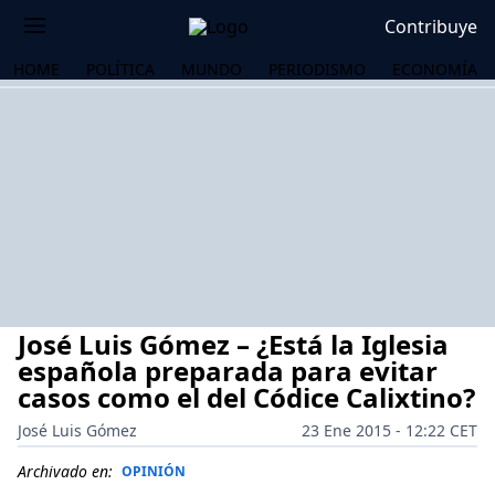
Contribuye
HOME
POLÍTICA
MUNDO
PERIODISMO
ECONOMÍA
José Luis Gómez – ¿Está la Iglesia
española preparada para evitar
casos como el del Códice Calixtino?
José Luis Gómez
23 Ene 2015 - 12:22 CET
OS
Archivado en:
OPINIÓN