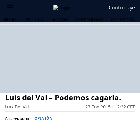
Contribuye
HOME
POLÍTICA
MUNDO
PERIODISMO
ECONOMÍA
Luis del Val – Podemos cagarla.
Luis Del Val
23 Ene 2015 - 12:22 CET
Archivado en:
OPINIÓN
OS