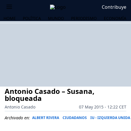
Contribuye
HOME
POLÍTICA
MUNDO
PERIODISMO
ECONOMÍA
Antonio Casado – Susana,
bloqueada
Antonio Casado
07 May 2015 - 12:22 CET
OS
Archivado en:
ALBERT RIVERA
CIUDADANOS
IU - IZQUIERDA UNIDA