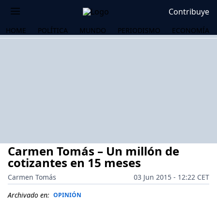
Contribuye
HOME
POLÍTICA
MUNDO
PERIODISMO
ECONOMÍA
Carmen Tomás – Un millón de
cotizantes en 15 meses
Carmen Tomás
03 Jun 2015 - 12:22 CET
OS
Archivado en:
OPINIÓN