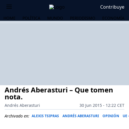
Contribuye
HOME
POLÍTICA
MUNDO
PERIODISMO
ECONOMÍA
Andrés Aberasturi – Que tomen
nota.
Andrés Aberasturi
30 Jun 2015 - 12:22 CET
OS
Archivado en:
ALEXIS TSIPRAS
ANDRÉS ABERASTURI
OPINIÓN
UE 