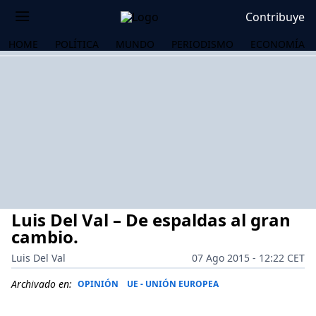
Contribuye
HOME
POLÍTICA
MUNDO
PERIODISMO
ECONOMÍA
Luis Del Val – De espaldas al gran
cambio.
Luis Del Val
07 Ago 2015 - 12:22 CET
OS
Archivado en:
OPINIÓN
UE - UNIÓN EUROPEA