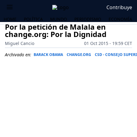
Contribuye
HOME
POLÍTICA
MUNDO
PERIODISMO
ECONOMÍA
Por la petición de Malala en
change.org: Por la Dignidad
Miguel Cancio
01 Oct 2015 - 19:59 CET
Archivado en:
BARACK OBAMA
CHANGE.ORG
CSD - CONSEJO SUPER
OS