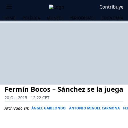
Contribuye
HOME
POLÍTICA
MUNDO
PERIODISMO
ECONOMÍA
Fermín Bocos – Sánchez se la juega
20 Oct 2015 - 12:22 CET
Archivado en:
ÁNGEL GABILONDO
ANTONIO MIGUEL CARMONA
FE
OS