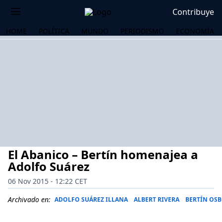
Contribuye
HOME
POLÍTICA
MUNDO
PERIODISMO
ECONOMÍA
El Abanico – Bertín homenajea a
Adolfo Suárez
06 Nov 2015 - 12:22 CET
OS
Archivado en:
ADOLFO SUÁREZ ILLANA
ALBERT RIVERA
BERTÍN OS