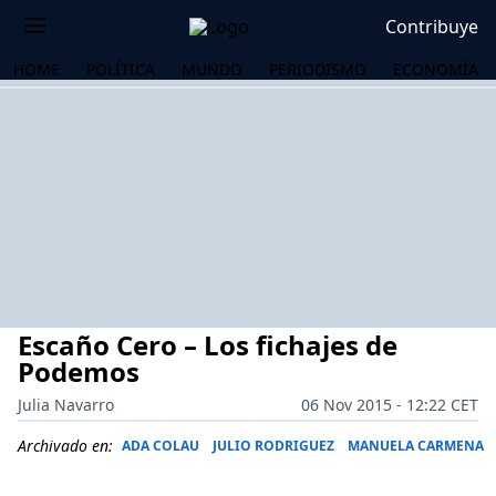
Contribuye
HOME
POLÍTICA
MUNDO
PERIODISMO
ECONOMÍA
Escaño Cero – Los fichajes de
Podemos
Julia Navarro
06 Nov 2015 - 12:22 CET
OS
Archivado en:
ADA COLAU
JULIO RODRIGUEZ
MANUELA CARMENA