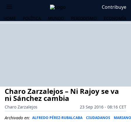
Contribuye
HOME
POLÍTICA
MUNDO
PERIODISMO
ECONOMÍA
Charo Zarzalejos – Ni Rajoy se va
ni Sánchez cambia
Charo Zarzalejos
23 Sep 2016 - 08:16 CET
OS
Archivado en:
ALFREDO PÉREZ-RUBALCABA
CIUDADANOS
MARIANO