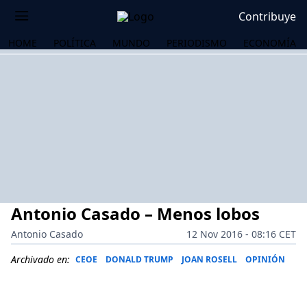
Contribuye
HOME
POLÍTICA
MUNDO
PERIODISMO
ECONOMÍA
Antonio Casado – Menos lobos
Antonio Casado
12 Nov 2016 - 08:16 CET
Archivado en:
CEOE
DONALD TRUMP
JOAN ROSELL
OPINIÓN
OS