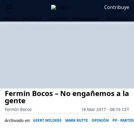
Contribuye
HOME
POLÍTICA
MUNDO
PERIODISMO
ECONOMÍA
Fermín Bocos – No engañemos a la
gente
Fermín Bocos
18 Mar 2017 - 08:16 CET
OS
Archivado en:
GEERT WILDERS
MARK RUTTE
OPINIÓN
PP - PARTI