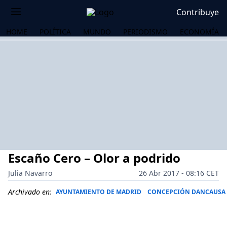
Contribuye
HOME
POLÍTICA
MUNDO
PERIODISMO
ECONOMÍA
Escaño Cero – Olor a podrido
Julia Navarro
26 Abr 2017 - 08:16 CET
Archivado en:
AYUNTAMIENTO DE MADRID
CONCEPCIÓN DANCAUSA
OS