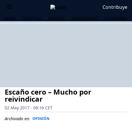
Contribuye
HOME
POLÍTICA
MUNDO
PERIODISMO
ECONOMÍA
Escaño cero – Mucho por
reivindicar
02 May 2017 - 08:16 CET
OS
Archivado en:
OPINIÓN