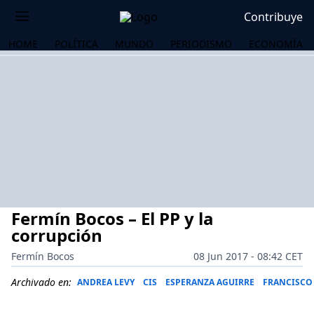
Contribuye
HOME
POLÍTICA
MUNDO
PERIODISMO
ECONOMÍA
Fermín Bocos – El PP y la
corrupción
Fermín Bocos
08 Jun 2017 - 08:42 CET
OS
Archivado en:
ANDREA LEVY
CIS
ESPERANZA AGUIRRE
FRANCISCO