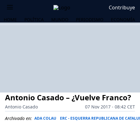
Contribuye
HOME
POLÍTICA
MUNDO
PERIODISMO
ECONOMÍA
Antonio Casado – ¿Vuelve Franco?
Antonio Casado
07 Nov 2017 - 08:42 CET
Archivado en:
ADA COLAU
ERC - ESQUERRA REPUBLICANA DE CATALU
OS