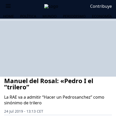
Contribuye
HOME
POLÍTICA
MUNDO
PERIODISMO
ECONOMÍA
Manuel del Rosal: «Pedro I el
“trilero”
La RAE va a admitir “Hacer un Pedrosanchez” como
sinónimo de trilero
OS
24 Jul 2019 - 13:13 CET