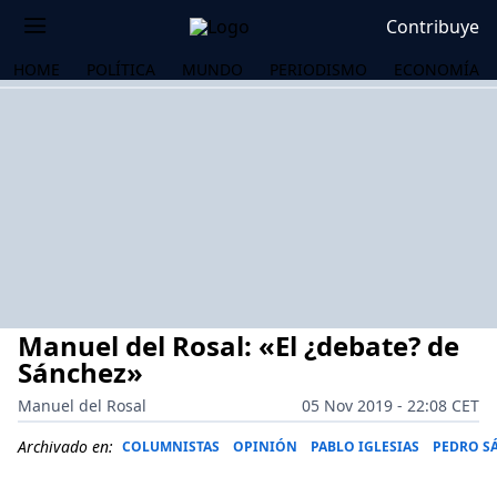
Contribuye
HOME
POLÍTICA
MUNDO
PERIODISMO
ECONOMÍA
Manuel del Rosal: «El ¿debate? de
Sánchez»
Manuel del Rosal
05 Nov 2019 - 22:08 CET
OS
Archivado en:
COLUMNISTAS
OPINIÓN
PABLO IGLESIAS
PEDRO S