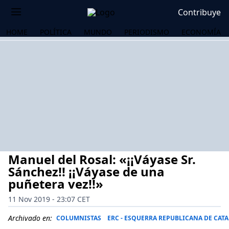
Contribuye
HOME
POLÍTICA
MUNDO
PERIODISMO
ECONOMÍA
Manuel del Rosal: «¡¡Váyase Sr.
Sánchez!! ¡¡Váyase de una
puñetera vez!!»
11 Nov 2019 - 23:07 CET
OS
Archivado en:
COLUMNISTAS
ERC - ESQUERRA REPUBLICANA DE CAT