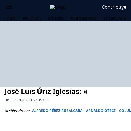
Contribuye
HOME
POLÍTICA
MUNDO
PERIODISMO
ECONOMÍA
José Luis Úriz Iglesias: «
06 Dic 2019 - 02:06 CET
Archivado en:
ALFREDO PÉREZ-RUBALCABA
ARNALDO OTEGI
COLUM
OS