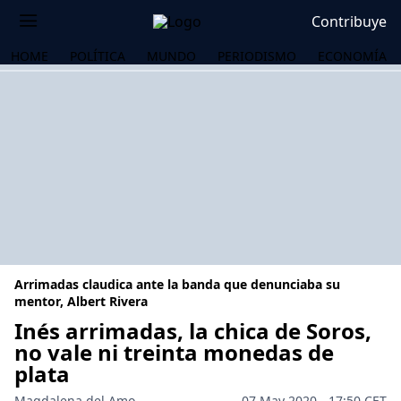
Contribuye
HOME
POLÍTICA
MUNDO
PERIODISMO
ECONOMÍA
Arrimadas claudica ante la banda que denunciaba su
mentor, Albert Rivera
Inés arrimadas, la chica de Soros,
no vale ni treinta monedas de
OS
plata
Magdalena del Amo
07 May 2020 - 17:50 CET