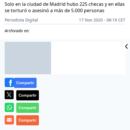
Solo en la ciudad de Madrid hubo 225 checas y en ellas
se torturó o asesinó a más de 5.000 personas
Periodista Digital
17 Nov 2020 - 08:19 CET
Archivado en:
Compartir
Compartir
Compartir
Compartir
El PSOE de Sánchez ya no distingue entre víctimas y
verdugos. El infamante pacto alcanzado entre el