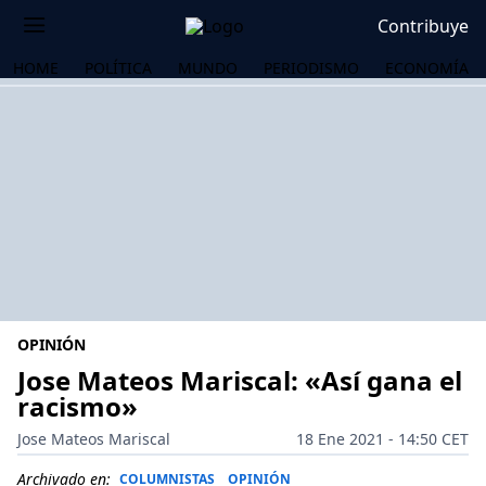
Contribuye
HOME
POLÍTICA
MUNDO
PERIODISMO
ECONOMÍA
OPINIÓN
Jose Mateos Mariscal: «Así gana el
racismo»
OS
Jose Mateos Mariscal
18 Ene 2021 - 14:50 CET
Archivado en:
COLUMNISTAS
OPINIÓN