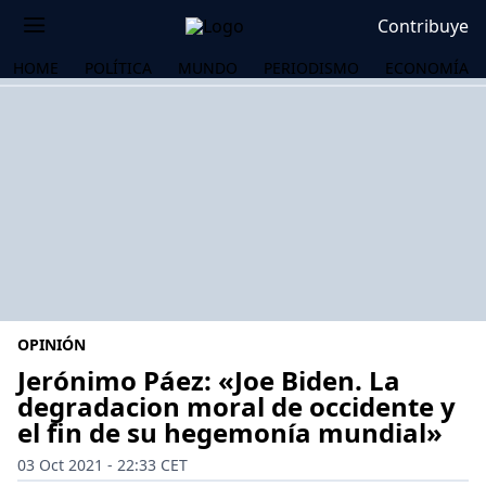
Contribuye
HOME
POLÍTICA
MUNDO
PERIODISMO
ECONOMÍA
OPINIÓN
Jerónimo Páez: «Joe Biden. La
degradacion moral de occidente y
el fin de su hegemonía mundial»
OS
03 Oct 2021 - 22:33 CET