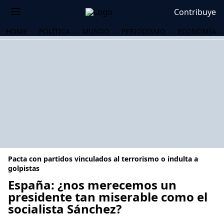
Contribuye
HOME
POLÍTICA
MUNDO
PERIODISMO
ECONOMÍA
Pacta con partidos vinculados al terrorismo o indulta a
golpistas
España: ¿nos merecemos un
presidente tan miserable como el
OS
socialista Sánchez?