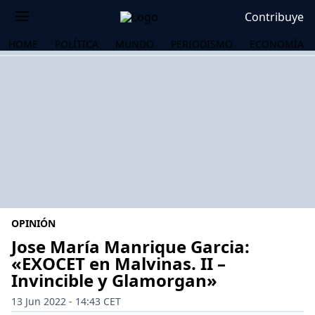
Contribuye
HOME
POLÍTICA
MUNDO
PERIODISMO
ECONOMÍA
OPINIÓN
Jose María Manrique Garcia:
«EXOCET en Malvinas. II –
Invincible y Glamorgan»
OS
13 Jun 2022 - 14:43 CET