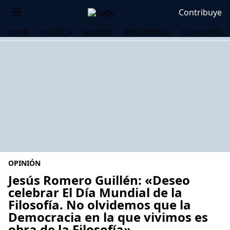
Contribuye
HOME
POLÍTICA
MUNDO
PERIODISMO
ECONOMÍA
OPINIÓN
Jesús Romero Guillén: «Deseo
celebrar El Día Mundial de la
Filosofía. No olvidemos que la
OS
Democracia en la que vivimos es
obra de la Filosofía»