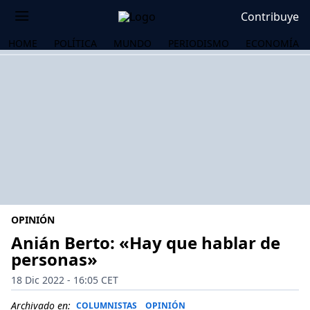
Contribuye
HOME
POLÍTICA
MUNDO
PERIODISMO
ECONOMÍA
OPINIÓN
Anián Berto: «Hay que hablar de
personas»
OS
18 Dic 2022 - 16:05 CET
Archivado en:
COLUMNISTAS
OPINIÓN