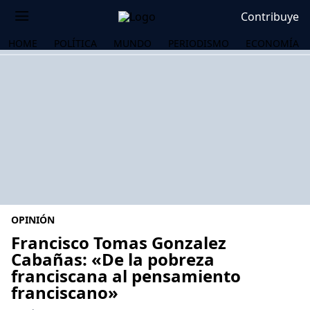
Contribuye
HOME
POLÍTICA
MUNDO
PERIODISMO
ECONOMÍA
OPINIÓN
Francisco Tomas Gonzalez
Cabañas: «De la pobreza
franciscana al pensamiento
OS
franciscano»