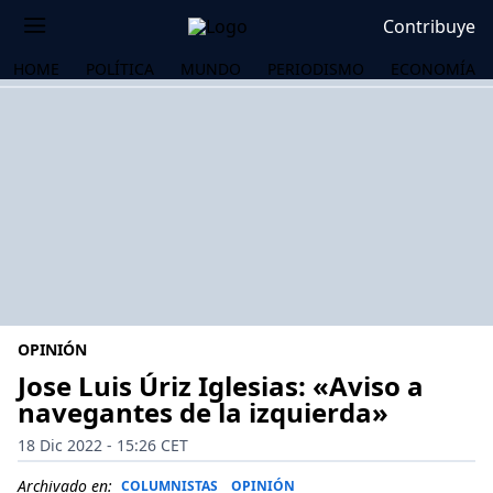
Contribuye
HOME
POLÍTICA
MUNDO
PERIODISMO
ECONOMÍA
OPINIÓN
Jose Luis Úriz Iglesias: «Aviso a
navegantes de la izquierda»
OS
18 Dic 2022 - 15:26 CET
Archivado en:
COLUMNISTAS
OPINIÓN