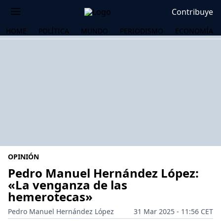
Contribuye
HOME
POLÍTICA
MUNDO
PERIODISMO
ECONOMÍA
OPINIÓN
Pedro Manuel Hernández López:
«La venganza de las
hemerotecas»
OS
Pedro Manuel Hernández López
31 Mar 2025 - 11:56 CET