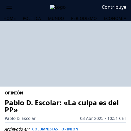
Contribuye
HOME
POLÍTICA
MUNDO
PERIODISMO
ECONOMÍA
OPINIÓN
Pablo D. Escolar: «La culpa es del
PP»
OS
Pablo D. Escolar
03 Abr 2025 - 10:51 CET
Archivado en:
COLUMNISTAS
OPINIÓN