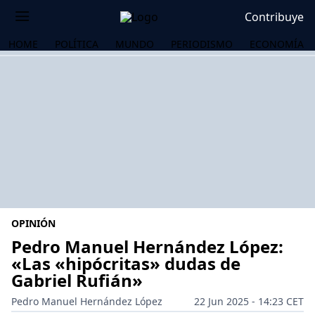
Contribuye
HOME
POLÍTICA
MUNDO
PERIODISMO
ECONOMÍA
OPINIÓN
Pedro Manuel Hernández López:
«Las «hipócritas» dudas de
Gabriel Rufián»
OS
Pedro Manuel Hernández López
22 Jun 2025 - 14:23 CET