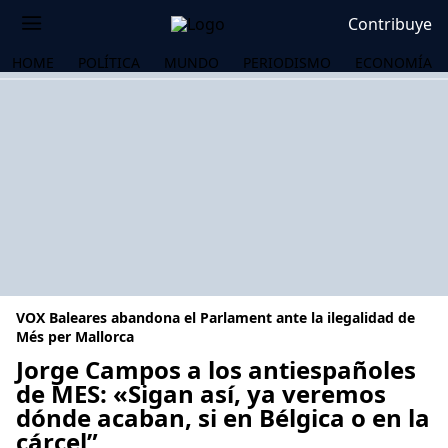
Contribuye
HOME
POLÍTICA
MUNDO
PERIODISMO
ECONOMÍA
VOX Baleares abandona el Parlament ante la ilegalidad de
Més per Mallorca
Jorge Campos a los antiespañoles
de MES: «Sigan así, ya veremos
OS
dónde acaban, si en Bélgica o en la
cárcel”