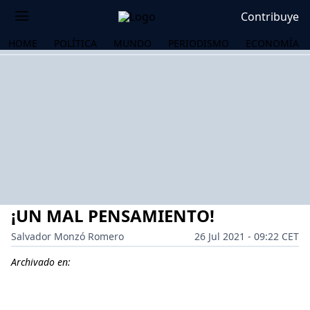
Contribuye
HOME
POLÍTICA
MUNDO
PERIODISMO
ECONOMÍA
¡UN MAL PENSAMIENTO!
Salvador Monzó Romero
26 Jul 2021 - 09:22 CET
Archivado en:
OS