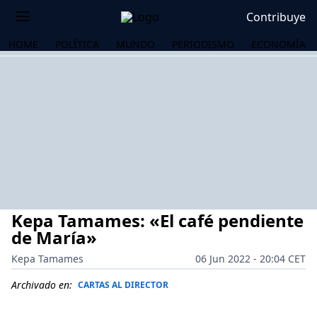
Contribuye
HOME
POLÍTICA
MUNDO
PERIODISMO
ECONOMÍA
Kepa Tamames: «El café pendiente
de María»
Kepa Tamames
06 Jun 2022 - 20:04 CET
OS
Archivado en:
CARTAS AL DIRECTOR