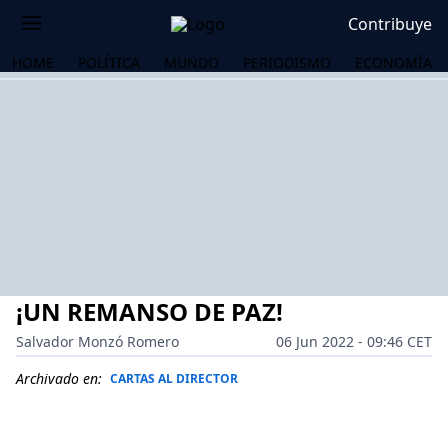
Contribuye
HOME
POLÍTICA
MUNDO
PERIODISMO
ECONOMÍA
¡UN REMANSO DE PAZ!
Salvador Monzó Romero
06 Jun 2022 - 09:46 CET
Archivado en:
CARTAS AL DIRECTOR
OS