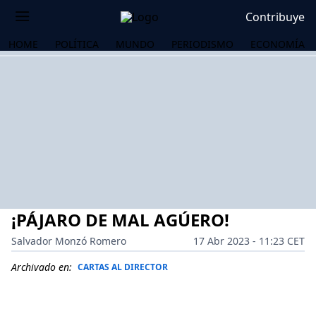
Contribuye
HOME
POLÍTICA
MUNDO
PERIODISMO
ECONOMÍA
¡PÁJARO DE MAL AGÚERO!
Salvador Monzó Romero
17 Abr 2023 - 11:23 CET
Archivado en:
CARTAS AL DIRECTOR
OS