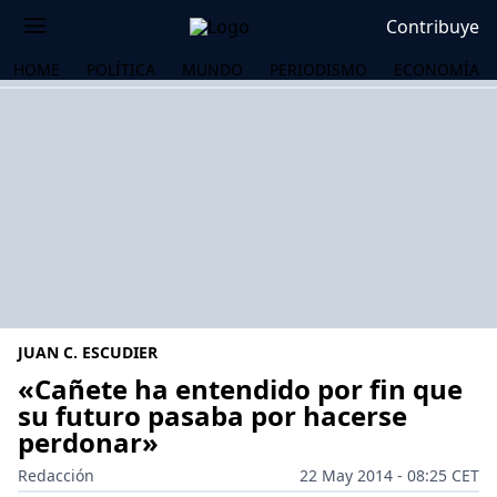
Contribuye
HOME
POLÍTICA
MUNDO
PERIODISMO
ECONOMÍA
JUAN C. ESCUDIER
«Cañete ha entendido por fin que
su futuro pasaba por hacerse
perdonar»
OS
Redacción
22 May 2014 - 08:25 CET