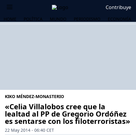
Contribuye
HOME
POLÍTICA
MUNDO
PERIODISMO
ECONOMÍA
KIKO MÉNDEZ-MONASTERIO
«Celia Villalobos cree que la
lealtad al PP de Gregorio Ordóñez
es sentarse con los filoterroristas»
OS
22 May 2014 - 06:40 CET