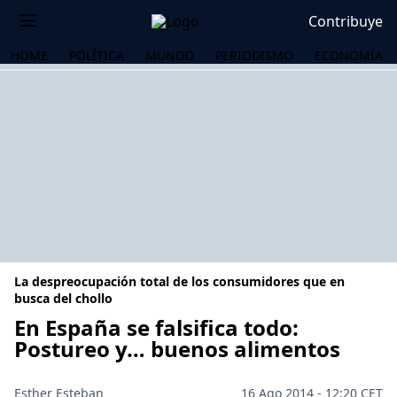
Contribuye
HOME
POLÍTICA
MUNDO
PERIODISMO
ECONOMÍA
La despreocupación total de los consumidores que en
busca del chollo
En España se falsifica todo:
Postureo y… buenos alimentos
OS
Esther Esteban
16 Ago 2014 - 12:20 CET