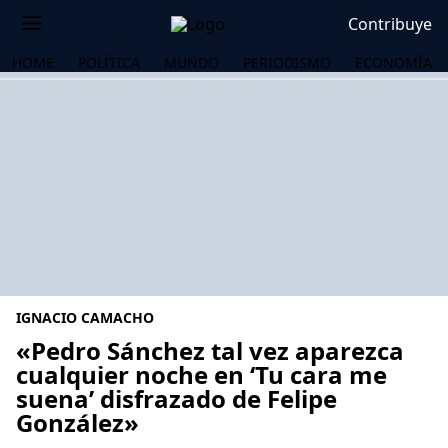
Contribuye
HOME
POLÍTICA
MUNDO
PERIODISMO
ECONOMÍA
IGNACIO CAMACHO
«Pedro Sánchez tal vez aparezca
cualquier noche en ‘Tu cara me
suena’ disfrazado de Felipe
OS
González»