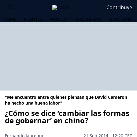
Contribuye
HOME
POLÍTICA
MUNDO
PERIODISMO
ECONOMÍA
"Me encuentro entre quienes piensan que David Cameron
ha hecho una buena labor"
¿Cómo se dice ‘cambiar las formas
de gobernar’ en chino?
OS
Fernando Jauregui
21 Sep 2014 - 12:20 CET