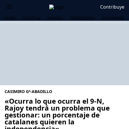
Contribuye
HOME
POLÍTICA
MUNDO
PERIODISMO
ECONOMÍA
CASIMIRO Gª-ABADILLO
«Ocurra lo que ocurra el 9-N,
Rajoy tendrá un problema que
gestionar: un porcentaje de
OS
catalanes quieren la
independencia»