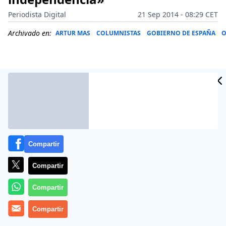
Periodista Digital
21 Sep 2014 - 08:29 CET
Archivado en:
ARTUR MAS
COLUMNISTAS
GOBIERNO DE ESPAÑA
O
Compartir
Compartir
Compartir
Este domingo 21 septiembre 2014 Casimiro García-
Abadillo titula
Escocia: no confundir el triunfo del ‘no’
Compartir
con la derrota del independentismo
su
Hoja de ruta del