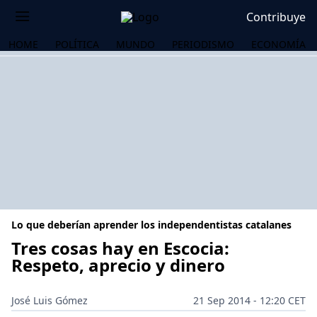
Contribuye
HOME
POLÍTICA
MUNDO
PERIODISMO
ECONOMÍA
Lo que deberían aprender los independentistas catalanes
Tres cosas hay en Escocia:
Respeto, aprecio y dinero
OS
José Luis Gómez
21 Sep 2014 - 12:20 CET